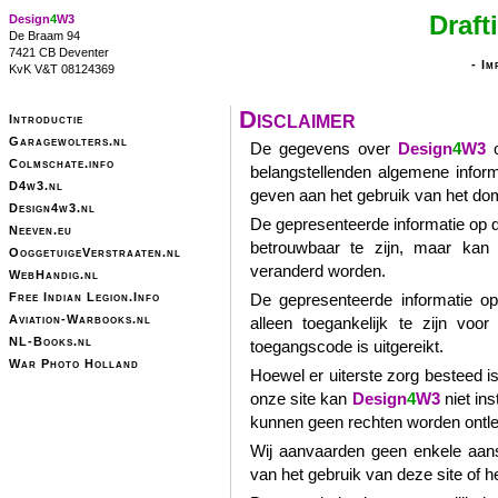
Draf
Design
4
W
3
De Braam 94
7421 CB Deventer
-
Im
KvK V&T 08124369
Disclaimer
Introductie
Garagewolters.nl
De gegevens over
Design
4
W
3
o
Colmschate.info
belangstellenden algemene infor
D4w3.nl
geven aan het gebruik van het d
Design4w3.nl
De gepresenteerde informatie op 
Neeven.eu
betrouwbaar te zijn, maar kan
OoggetuigeVerstraaten.nl
veranderd worden.
WebHandig.nl
Free Indian Legion.Info
De gepresenteerde informatie o
Aviation-Warbooks.nl
alleen toegankelijk te zijn vo
NL-Books.nl
toegangscode is uitgereikt.
War Photo Holland
Hoewel er uiterste zorg besteed is
onze site kan
Design
4
W
3
niet ins
kunnen geen rechten worden ontlee
Wij aanvaarden geen enkele aans
van het gebruik van deze site of h